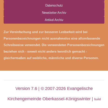
Datenschutz
Newsletter Archiv
Artikel Archiv
Zur Vereinfachung und zur besseren Lesbarkeit wird bei
Personenbezeichnungen nicht ausnahmslos eine allumfassende
Schreibweise verwendet. Die verwendeten Personenbezeichnungen
beziehen sich - soweit nicht anders kenntlich gemacht -
gleichermaßen auf weibliche, männliche und diverse Personen.
Version 7.6 | © 2007-2026 Evangelische
Kirchengemeinde Oberkassel-Königswinter |
build