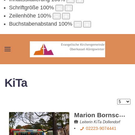
Schriftgröße
100
%
Zeilenhöhe
100
%
Buchstabenabstand
100
%
KiTa
Anzeig
Marion Bornscheid
Leiterin KiTa Dollendorf
02223-9074441