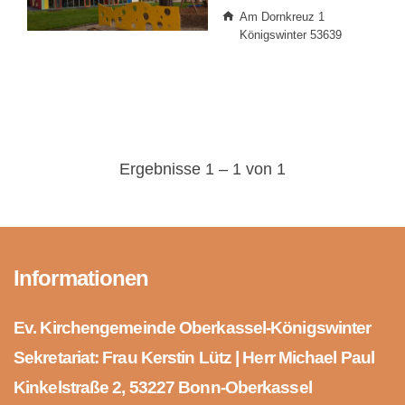
Am Dornkreuz 1
Königswinter 53639
Ergebnisse 1 – 1 von 1
Informationen
Ev. Kirchengemeinde Oberkassel-Königswinter
Sekretariat: Frau Kerstin Lütz | Herr Michael Paul
Kinkelstraße 2, 53227 Bonn-Oberkassel