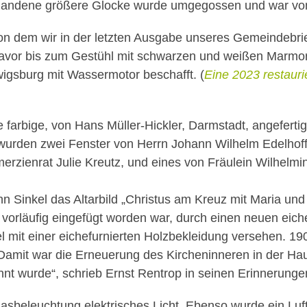
rhandene größere Glocke wurde umgegossen und war von 
on dem wir in der letzten Ausgabe unseres Gemeindebrief
vor bis zum Gestühl mit schwarzen und weißen Marmorpl
igsburg mit Wassermotor beschafft. (
Eine 2023 restauri
farbige, von Hans Müller-Hickler, Darmstadt, angefertig
f wurden zwei Fenster von Herrn Johann Wilhelm Edelhof
zienrat Julie Kreutz, und eines von Fräulein Wilhelmine
ann Sinkel das Altarbild „Christus am Kreuz mit Maria u
bild vorläufig eingefügt worden war, durch einen neuen ei
el mit einer eichefurnierten Holzbekleidung versehen. 19
„Damit war die Erneuerung des Kircheninneren in der Ha
nt wurde“, schrieb Ernst Rentrop in seinen Erinnerunge
n Gasbeleuchtung elektrisches Licht. Ebenso wurde ein Lu