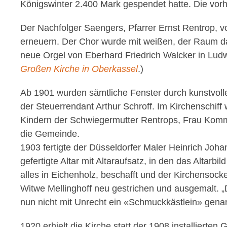
Königswinter 2.400 Mark gespendet hatte. Die vo
Der Nachfolger Saengers, Pfarrer Ernst Rentrop, v
erneuern. Der Chor wurde mit weißen, der Raum da
neue Orgel von Eberhard Friedrich Walcker in Ludw
Großen Kirche in Oberkassel
.)
Ab 1901 wurden sämtliche Fenster durch kunstvolle 
der Steuerrendant Arthur Schroff. Im Kirchenschif
Kindern der Schwiegermutter Rentrops, Frau Kommer
die Gemeinde.
1903 fertigte der Düsseldorfer Maler Heinrich Joh
gefertigte Altar mit Altaraufsatz, in den das Altar
alles in Eichenholz, beschafft und der Kirchensock
Witwe Mellinghoff neu gestrichen und ausgemalt. 
nun nicht mit Unrecht ein «Schmuckkästlein» genan
1920 erhielt die Kirche statt der 1908 installierte