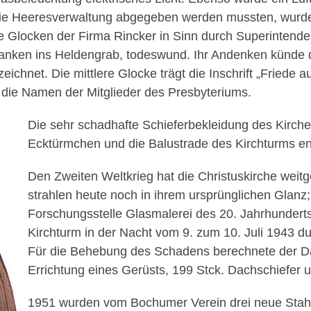
ie Heeresverwaltung abgegeben werden mussten, wurde 
Glocken der Firma Rincker in Sinn durch Superintenden
 sanken ins Heldengrab, todeswund. Ihr Andenken künde 
ichnet. Die mittlere Glocke trägt die Inschrift „Friede 
n die Namen der Mitglieder des Presbyteriums.
Die sehr schadhafte Schieferbekleidung des Kirche
Ecktürmchen und die Balustrade des Kirchturms ent
Den Zweiten Weltkrieg hat die Christuskirche wei
strahlen heute noch in ihrem ursprünglichen Glanz;
Forschungsstelle Glasmalerei des 20. Jahrhunderts 
Kirchturm in der Nacht vom 9. zum 10. Juli 1943 du
Für die Behebung des Schadens berechnete der Da
Errichtung eines Gerüsts, 199 Stck. Dachschiefer
1951 wurden vom Bochumer Verein drei neue Stahlg