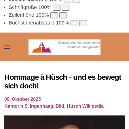
Schriftgröße
100
%
Zeilenhöhe
100
%
Buchstabenabstand
100
%
Hommage à Hüsch - und es bewegt
sich doch!
09. Oktober 2025
Kantorin S. Ingenhaag, Bild: Hüsch Wikipedia