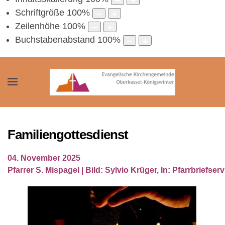
Schriftgröße
100
%
Zeilenhöhe
100
%
Buchstabenabstand
100
%
Familiengottesdienst
04. November 2025
Pfarrer S. Mispagel | Bild: Sylvio Krüger, In: Pfarrbriefser