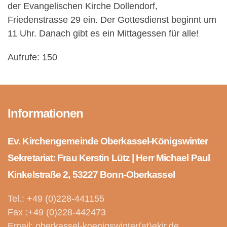
der Evangelischen Kirche Dollendorf,
Friedenstrasse 29 ein. Der Gottesdienst beginnt um
11 Uhr. Danach gibt es ein Mittagessen für alle!
Aufrufe: 150
Informationen
Ev. Kirchengemeinde Oberkassel-Königswinter
Sekretariat: Frau Kerstin Lütz | Herr Michael Paul
Kinkelstraße 2, 53227 Bonn-Oberkassel
Tel.: +49 (0)228-441155
Fax :+49 (0)228-442473
Email: oberkassel-koenigswinter(at)ekir.de